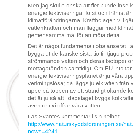
Men jag skulle önska att fler kunde inse 
energieffektiviseringar först och främst är 
klimatförändringarna. Kraftbolagen vill g
vattenkraften och man flaggar med klimat
gemensamma mål för att möta detta.
Det är något fundamentalt obalanserat i at
bygga ut de kanske sista tio till tjugo pr
strömmande vatten och deras biotoper om
mottagaränden samtidigt. Om EU inte tar r
energieffektiviseringsplanet är ju våra upp
verkningslösa; då läggs ju elkraften från 
uppe på toppen av ett ständigt ökande kol
det är ju så att i dagsläget byggs kolkraf
även om vi offrar våra vatten…
Läs Svantes kommentar i sin helhet:
http://www.naturskyddsforeningen.se/natur
news=4241