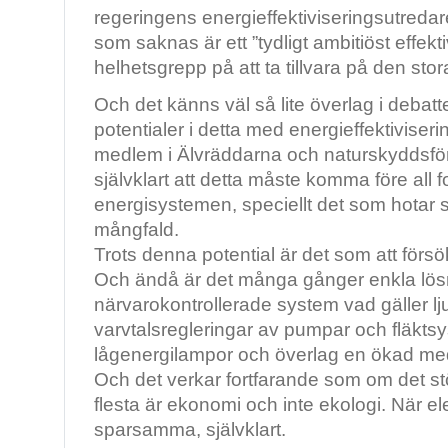
regeringens energieffektiviseringsutreda
som saknas är ett ”tydligt ambitiöst effekt
helhetsgrepp på att ta tillvara på den stor
Och det känns väl så lite överlag i debat
potentialer i detta med energieffektiviser
medlem i Älvräddarna och naturskyddsfö
självklart att detta måste komma före all
energisystemen, speciellt det som hotar 
mångfald.
Trots denna potential är det som att försök
Och ändå är det många gånger enkla lö
närvarokontrollerade system vad gäller lju
varvtalsregleringar av pumpar och fläktsys
lågenergilampor och överlag en ökad me
Och det verkar fortfarande som om det stö
flesta är ekonomi och inte ekologi. När elen
sparsamma, självklart.