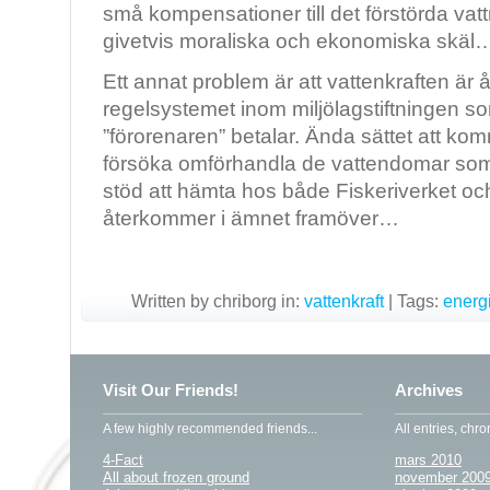
små kompensationer till det förstörda vatt
givetvis moraliska och ekonomiska skäl
Ett annat problem är att vattenkraften är å
regelsystemet inom miljölagstiftningen so
”förorenaren” betalar. Ända sättet att komm
försöka omförhandla de vattendomar som 
stöd att hämta hos både Fiskeriverket oc
återkommer i ämnet framöver…
Written by chriborg in:
vattenkraft
|
Tags:
energ
Visit Our Friends!
Archives
A few highly recommended friends...
All entries, chro
4-Fact
mars 2010
All about frozen ground
november 200