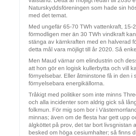
välstånd. Detta är möjligt redan till 2030 e
Naturskyddsföreningen som hade sin hö
med det temat.
Med ungefär 65-70 TWh vattenkraft, 15-2
förmodligen mer än 30 TWh vindkraft kan v
stänga av kärnkraften med en halverad f
detta mål vara möjligt till år 2020. Så enke
Men Maud värnar om elindustrin och dess 
att hon gör en logisk kullerbytta och vill k
förnyelsebar. Eller åtminstone få in den
förnyelsebara energikällorna.
Tråkigt med politiker som inte minns Thre
och alla incidenter som aldrig gick så långt
folkmun. För mig som bor i Västernorrland 
minnas; även om de flesta har gett upp oc
älgköttet på prov, det tar bort livsgnistan a
besked om höga cesiumhalter; så finns d