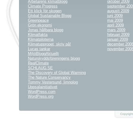
Arbetarens klimatblogg
oktober 2009
Climate Progress
september 200
Ett klick för skogen
augusti 2009
Global Sustainable Blogg
juni 2009
Greenpeace
maj 2009
Grön ekonomi
april 2009
Jonas hållbara blogg
mars 2009
Klimatfakta
februari 2009
Klimatpiloterna
januari 2009
Klimatuppropet, skriv på!
december 200
Lucas tankar
november 200
MiljöBloggAktuellt
Naturskyddsföreningens blogg
RealClimate
SCHLAUG.SE
The Discovery of Global Warming
The Nature Conservancy
Tommy Vestersund, limnolog
Uppsalainitiativet
WordPress.com
WordPress.org
Copyright