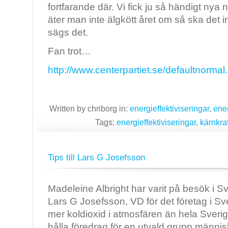
fortfarande där. Vi fick ju så händigt ny
äter man inte älgkött året om så ska det 
sägs det.
Fan trot…
http://www.centerpartiet.se/defaultnorm
Written by chriborg in:
energieffektiviseringar
,
ene
Tags:
energieffektiviseringar
,
kärnkraf
Tips till Lars G Josefsson
Madeleine Albright har varit på besök i S
Lars G Josefsson, VD för det företag i Sv
mer koldioxid i atmosfären än hela Sveri
hålla föredrag för en utvald grupp männi