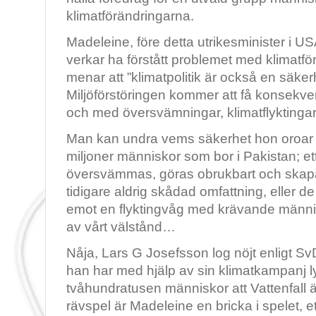
klimatförändringarna.
Madeleine, före detta utrikesminister i USA
verkar ha förstått problemet med klimatf
menar att ”klimatpolitik är också en säker
Miljöförstöringen kommer att få konsekven
och med översvämningar, klimatflyktingar,
Man kan undra vems säkerhet hon oroar s
miljoner människor som bor i Pakistan; e
översvämmas, göras obrukbart och skap
tidigare aldrig skådad omfattning, eller 
emot en flyktingvåg med krävande männis
av vårt välstånd…
Nåja, Lars G Josefsson log nöjt enligt Sv
han har med hjälp av sin klimatkampanj l
tvåhundratusen människor att Vattenfall är 
rävspel är Madeleine en bricka i spelet,