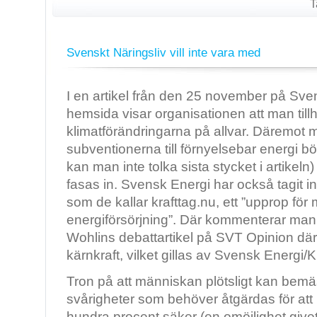
T
Svenskt Näringsliv vill inte vara med
I en artikel från den 25 november på Sve
hemsida visar organisationen att man tillhö
klimatförändringarna på allvar. Däremot 
subventionerna till förnyelsebar energi bö
kan man inte tolka sista stycket i artikeln)
fasas in. Svensk Energi har också tagit init
som de kallar krafttag.nu, ett ”upprop f
energiförsörjning”. Där kommenterar man
Wohlins debattartikel på SVT Opinion dä
kärnkraft, vilket gillas av Svensk Energi/K
Tron på att människan plötsligt kan bemäs
svårigheter som behöver åtgärdas för att 
hundra procent säker (en omöjlighet givet