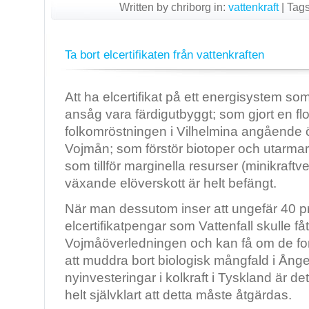
Written by chriborg in:
vattenkraft
|
Tag
Ta bort elcertifikaten från vattenkraften
Att ha elcertifikat på ett energisystem s
ansåg vara färdigutbyggt; som gjort en fl
folkomröstningen i Vilhelmina angående 
Vojmån; som förstör biotoper och utarmar
som tillför marginella resurser (minikraftver
växande elöverskott är helt befängt.
När man dessutom inser att ungefär 40 p
elcertifikatpengar som Vattenfall skulle fåt
Vojmåöverledningen och kan få om de for
att muddra bort biologisk mångfald i Ånge
nyinvesteringar i kolkraft i Tyskland är det
helt självklart att detta måste åtgärdas.