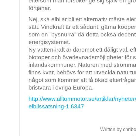
eftersom man försöker ge sig själv en g
förtjänar.
Nej, ska elbilar bli ett alternativ måste e
sätt. Vindkraft är ett sådant, gärna kooper
som en ”bysnurra” då detta också decentr
energisystemet.
Ny vattenkraft är däremot ett dåligt val, e
biotoper och överlevnadsmöjligheter för
inlandskommuner. Naturen med strömmand
finns kvar, behövs för att utveckla naturtu
något som kommer att få ökad efterfrågan
bristvara i övriga Europa.
http://www.alltommotor.se/artiklar/nyhet
elbilssatsning-1.6347
Written by chribo