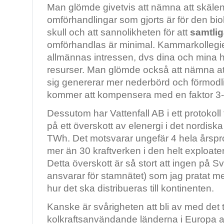
Man glömde givetvis att nämna att skälen ti
omförhandlingar som gjorts är för den bi
skull och att sannolikheten för att
samtli
omförhandlas är minimal. Kammarkollegie
allmännas intressen, dvs dina och mina
resurser. Man glömde också att nämna att
sig genererar mer nederbörd och förmodli
kommer att kompensera med en faktor 
Dessutom har Vattenfall AB i ett protokoll
på ett överskott av elenergi i det nordisk
TWh. Det motsvarar ungefär 4 hela årspro
mer än 30 kraftverken i den helt exploa
Detta överskott är så stort att ingen på S
ansvarar för stamnätet) som jag pratat med
hur det ska distribueras till kontinenten.
Kanske är svårigheten att bli av med det ti
kolkraftsanvändande länderna i Europa anl