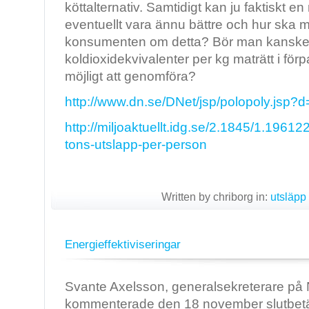
köttalternativ. Samtidigt kan ju faktiskt e
eventuellt vara ännu bättre och hur sk
konsumenten om detta? Bör man kanske 
koldioxidekvivalenter per kg maträtt i fö
möjligt att genomföra?
http://www.dn.se/DNet/jsp/polopoly.js
http://miljoaktuellt.idg.se/2.1845/1.196122
tons-utslapp-per-person
Written by chriborg in:
utsläpp
Energieffektiviseringar
Svante Axelsson, generalsekreterare på
kommenterade den 18 november slutbetä