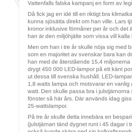
Vattenfalls falska kampanj en form av leg
Då fick jag en idé till en riktigt bra klim
kunna sjösätta direkt om han ville. Lars tj
kronor inklusive förmåner per år och det 
han är den miljöhjälte som vissa vill kall
Men om han i tre år skulle nöja sig med ba
som en majoritet av svenskar bara kan 
han med de återstående 15,4 miljonerna 
drygt 450 000 LED-lampor på ett känt pos
ut dessa till svenska hushåll. LED-lampan
1,8 watts lampa och motsvarar en vanlig
watt. Den skulle passa bra i julstjärnor
fönster så här års. Där används idag gis
25-wattslampor.
På tre år skulle detta innebära en besp
(julstjärnan tänd dygnet runt i 45 dagar i 
också kunde skära ned sin kolkraftsprod