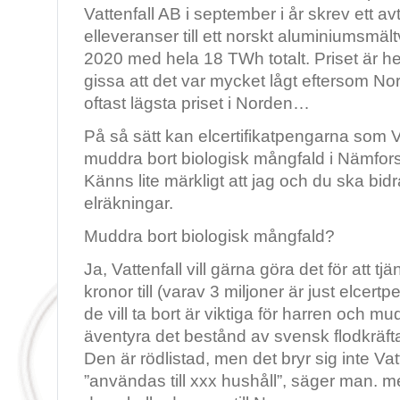
Vattenfall AB i september i år skrev ett 
elleveranser till ett norskt aluminiumsmält
2020 med hela 18 TWh totalt. Priset är 
gissa att det var mycket lågt eftersom Norg
oftast lägsta priset i Norden…
På så sätt kan elcertifikatpengarna som Vat
muddra bort biologisk mångfald i Nämforse
Känns lite märkligt att jag och du ska bidra
elräkningar.
Muddra bort biologisk mångfald?
Ja, Vattenfall vill gärna göra det för att tj
kronor till (varav 3 miljoner är just elcer
de vill ta bort är viktiga för harren och mu
äventyra det bestånd av svensk flodkräft
Den är rödlistad, men det bryr sig inte Va
”användas till xxx hushåll”, säger man. me