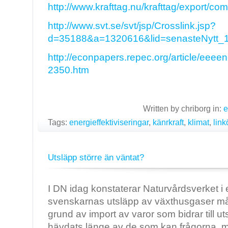
http://www.krafttag.nu/krafttag/export/co
http://www.svt.se/svt/jsp/Crosslink.jsp?
d=35188&a=1320616&lid=senasteNytt_
http://econpapers.repec.org/article/
2350.htm
Written by chriborg in:
e
Tags:
energieffektiviseringar
,
känrkraft
,
klimat
,
link
Utsläpp större än väntat?
I DN idag konstaterar Naturvårdsverket i e
svenskarnas utsläpp av växthusgaser m
grund av import av varor som bidrar till 
hävdats länge av de som kan frågorna, 