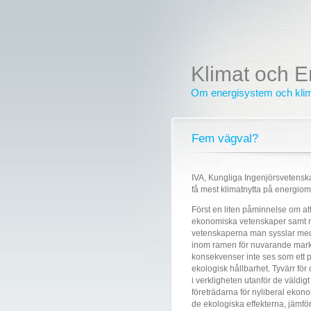
Klimat och E
Om energisystem och kli
Fem vägval?
IVA, Kungliga Ingenjörsvetens
få mest klimatnytta på energiom
Först en liten påminnelse om att 
ekonomiska vetenskaper samt när
vetenskaperna man sysslar med, 
inom ramen för nuvarande markn
konsekvenser inte ses som ett pr
ekologisk hållbarhet. Tyvärr för
i verkligheten utanför de väldi
företrädarna för nyliberal ekon
de ekologiska effekterna, jämf