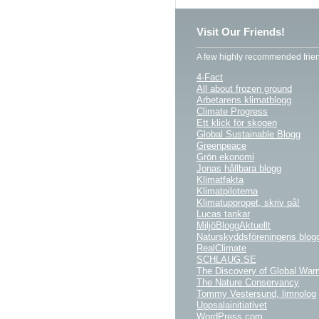
Visit Our Friends!
A few highly recommended frien
4-Fact
All about frozen ground
Arbetarens klimatblogg
Climate Progress
Ett klick för skogen
Global Sustainable Blogg
Greenpeace
Grön ekonomi
Jonas hållbara blogg
Klimatfakta
Klimatpiloterna
Klimatuppropet, skriv på!
Lucas tankar
MiljöBloggAktuellt
Naturskyddsföreningens blog
RealClimate
SCHLAUG.SE
The Discovery of Global War
The Nature Conservancy
Tommy Vestersund, limnolog
Uppsalainitiativet
WordPress.com