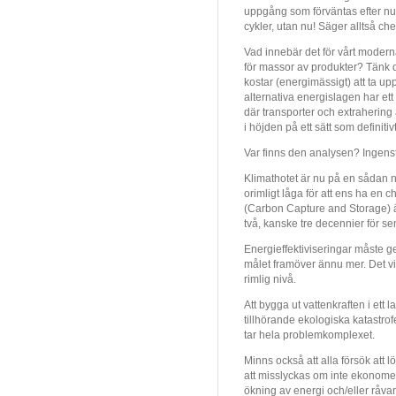
uppgång som förväntas efter nuv
cykler, utan nu! Säger alltså c
Vad innebär det för vårt modern
för massor av produkter? Tänk då
kostar (energimässigt) att ta u
alternativa energislagen har ett 
där transporter och extraherin
i höjden på ett sätt som definit
Var finns den analysen? Ingen
Klimathotet är nu på en sådan ni
orimligt låga för att ens ha en 
(Carbon Capture and Storage) är
två, kanske tre decennier för se
Energieffektiviseringar måste g
målet framöver ännu mer. Det vi
rimlig nivå.
Att bygga ut vattenkraften i et
tillhörande ekologiska katastrof
tar hela problemkomplexet.
Minns också att alla försök at
att misslyckas om inte ekonomern
ökning av energi och/eller råva