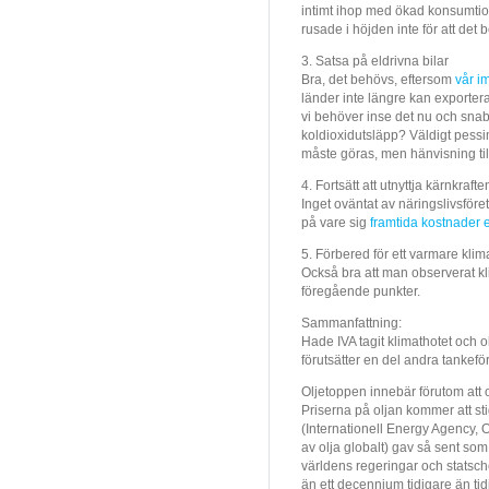
intimt ihop med ökad konsumtio
rusade i höjden inte för att det b
3. Satsa på eldrivna bilar
Bra, det behövs, eftersom
vår i
länder inte längre kan exportera
vi behöver inse det nu och snab
koldioxidutsläpp? Väldigt pessi
måste göras, men hänvisning ti
4. Fortsätt att utnyttja kärnkrafte
Inget oväntat av näringslivsföre
på vare sig
framtida kostnader 
5. Förbered för ett varmare klim
Också bra att man observerat kli
föregående punkter.
Sammanfattning:
Hade IVA tagit klimathotet och o
förutsätter en del andra tankefö
Oljetoppen innebär förutom att ol
Priserna på oljan kommer att s
(Internationell Energy Agency, 
av olja globalt) gav så sent som 
världens regeringar och statsch
än ett decennium tidigare än ti