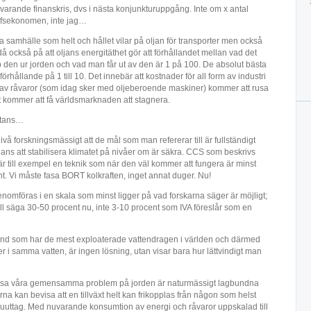
arande finanskris, dvs i nästa konjunkturuppgång. Inte om x antal
hefsekonomen, inte jag…
a samhälle som helt och hållet vilar på oljan för transporter men också
 också på att oljans energitäthet gör att förhållandet mellan vad det
pp den ur jorden och vad man får ut av den är 1 på 100. De absolut bästa
förhållande på 1 till 10. Det innebär att kostnader för all form av industri
g av råvaror (som idag sker med oljeberoende maskiner) kommer att rusa
ivt kommer att få världsmarknaden att stagnera.
stans…
vå forskningsmässigt att de mål som man refererar till är fullständigt
chans att stabilisera klimatet på nivåer om är säkra. CCS som beskrivs
 till exempel en teknik som när den väl kommer att fungera är minst
nt. Vi måste fasa BORT kolkraften, inget annat duger. Nu!
enomföras i en skala som minst ligger på vad forskarna säger är möjligt;
ll säga 30-50 procent nu, inte 3-10 procent som IVA föreslår som en
t land som har de mest exploaterade vattendragen i världen och därmed
er i samma vatten, är ingen lösning, utan visar bara hur lättvindigt man
t lösa våra gemensamma problem på jorden är naturmässigt lagbundna
a kan bevisa att en tillväxt helt kan frikopplas från någon som helst
ruuttag. Med nuvarande konsumtion av energi och råvaror uppskalad till