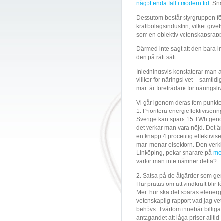
något enda fall i modern tid.
Sna
Dessutom består styrgruppen för
kraftbolagsindustrin, vilket giv
som en objektiv vetenskapsrapp
Därmed inte sagt att den bara in
den på rätt sätt.
Inledningsvis konstaterar man a
villkor för näringslivet – samt
man är företrädare för näringsli
Vi går igenom deras fem punkte
1. Prioritera energieffektiviserin
Sverige kan spara 15 TWh geno
det verkar man vara nöjd. Det är
en knapp 4 procentig effektivi
man menar elsektorn. Den verkli
Linköping, pekar snarare på
mel
varför man inte nämner detta?
2. Satsa på de åtgärder som ger
Här pratas om att vindkraft blir
Men hur ska det sparas elenergi
vetenskaplig rapport vad jag v
behövs. Tvärtom innebär billiga 
antagandet att låga priser alltid 