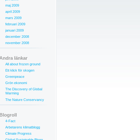
maj 2009
april 2009
mars 2009
februari 2009
januari 2009
december 2008
november 2008
Andra länkar
All about frozen ground
Ett klick för skogen
Greenpeace
Grön ekonomi
The Discovery of Global
Warming
The Nature Conservancy
Blogroll
4-Fact
Arbetarens klimatblogg
Climate Progress
Global Sustainable Blogg