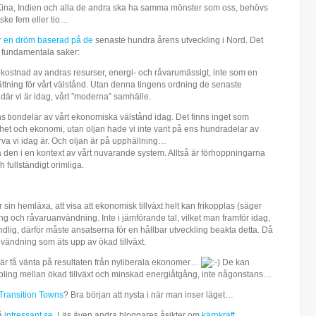
 Kina, Indien och alla de andra ska ha samma mönster som oss, behövs
nske fem eller tio…
är en dröm baserad på de
senaste hundra årens utveckling i Nord. Det
å fundamentala saker:
bekostnad av andras resurser, energi- och råvarumässigt, inte som en
tning för vårt välstånd. Utan denna tingens ordning de senaste
där vi är idag, vårt ”moderna” samhälle.
ens tiondelar av vårt ekonomiska välstånd idag. Det finns inget som
äthet och ekonomi, utan oljan hade vi inte varit på ens hundradelar av
va vi idag är. Och oljan är på upphällning…
a den i en kontext av vårt nuvarande system. Alltså är förhoppningarna
 fullständigt orimliga.
in hemläxa, att visa att ekonomisk tillväxt helt kan frikopplas (säger
ng och råvaruanvändning. Inte i jämförande tal, vilket man framför idag,
ändlig, därför måste ansatserna för en hållbar utveckling beakta detta. Då
vändning som äts upp av ökad tillväxt.
lär få vänta på resultaten från nyliberala ekonomer…
De kan
ppling mellan ökad tillväxt och minskad energiåtgång, inte någonstans…
Transition Towns
? Bra början att nysta i när man inser läget…
på
intressant.se.
Läs även andra bloggares åsikter om
kärnkraft
,