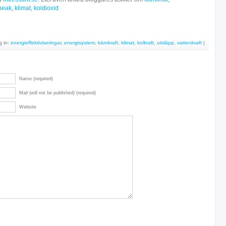
 peak
,
klimat
,
koldioxid
g in:
energieffektiviseringar
,
energisystem
,
kärnkraft
,
klimat
,
kolkraft
,
utsläpp
,
vattenkraft
|
Name (required)
Mail (will not be published) (required)
Website