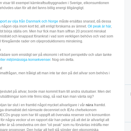
n visar till exempel kärnkraftsutbyggnaden i Sverige, elkonsumtionen
ehövdes utan för att det fanns billig energi tillgängligt.
mport av olja från Danmark och Norge
måste ersättas snarast, då dessa
 någon olja inom kort tid, allt enligt forskarna av ämnet.
Oil peak är här
,
bt börja ställa om. Men hur fick man fram siffran 20 procent minskat
mistiskt och knappast förankrat i vad som verkligen behövs och vad som
ll föregående rader om oljeproduktionens minskning.
n
trädare som ensidigt ser på ekonomi i ett kort perspektiv och utan tanke
eller miljömässiga konsekvenser
. Nog om detta.
at
matfrågan, men tråkigt att man inte tar den på det allvar som behövs i
ljeslutet på allvar, borde man kommit fram till andra slutsatser. Men det
rutsättningar som inte finns idag, så vad kan man vänta sig?
jan tar slut i en framtid något mycket allvarligare i vår
nära
framtid.
tiga dramatiskt det närmaste decenniet och IEAs chefsekonom
OECDs grupp som har till uppgift att övervaka reserver och konsumtion
för några veckor ut en rapport där han pekar på att det är allvarligt att
efer är så omedvetna om den ”oil peak” som nu förväntas inträffa mer
digare prognoser. Den hotar att helt slå sönder den ekonomiska