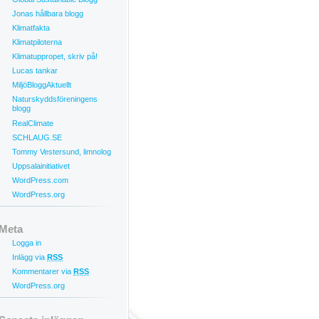
Jonas hållbara blogg
Klimatfakta
Klimatpiloterna
Klimatuppropet, skriv på!
Lucas tankar
MiljöBloggAktuellt
Naturskyddsföreningens
blogg
RealClimate
SCHLAUG.SE
Tommy Vestersund, limnolog
Uppsalainitiativet
WordPress.com
WordPress.org
Meta
Logga in
Inlägg via
RSS
Kommentarer via
RSS
WordPress.org