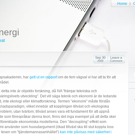
Home
O
nergi
mat
Sep 30
Leave a
2009
Comment
kapsakademin, har
gett ut en rapport
om de fem vägval vi har att ta för att
rådet.
detta inte är objektiv forskning, då IVA ”främjar tekniska och
ingslivets utveckling”. Det vill säga teknik och ekonomi är de ledande
inte ekologi eller klimatforskning. Termen ”ekonomi” måste förstås
adsparadigm, vilket innebär att kopplingen tillväxt och ekologiska
oblem, utan tvärtom; tillväxt anses vara ett fundament för att uppnå
 de som förespråkar denna teori, finns det inga exempel på att detta sker
gt förenklade ekonomiska modellerna. Den ”decoupling”-effekt som
omi använder som huvudargument (ökad tillväxt ska till slut koppla loss
ör tesen om ”tjänstemannasamhället”)
kan inte påvisas med säkerhet i