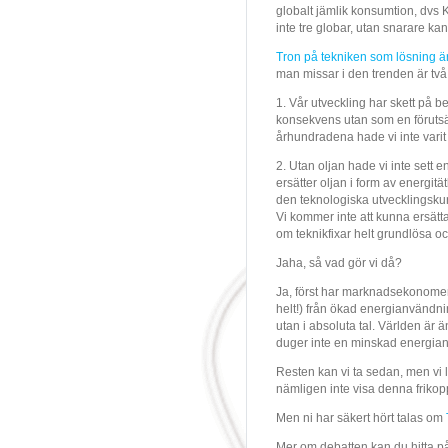
globalt jämlik konsumtion, dvs
inte tre globar, utan snarare ka
Tron på tekniken som lösning 
man missar i den trenden är tv
1. Vår utveckling har skett på 
konsekvens utan som en förutsät
århundradena hade vi inte varit 
2. Utan oljan hade vi inte sett 
ersätter oljan i form av energit
den teknologiska utvecklingskur
Vi kommer inte att kunna ersätt
om teknikfixar helt grundlösa och
Jaha, så vad gör vi då?
Ja, först har marknadsekonomer s
helt!) från ökad energianvändni
utan i absoluta tal. Världen är 
duger inte en minskad energian
Resten kan vi ta sedan, men vi 
nämligen inte visa denna friko
Men ni har säkert hört talas om
Mer om debatten kan du hitta 