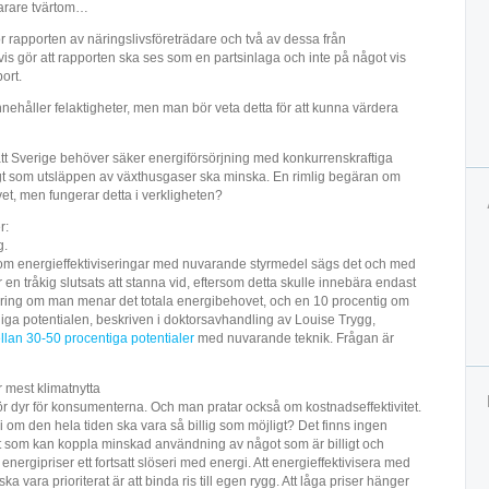
rare tvärtom…
 rapporten av näringslivsföreträdare och två av dessa från
etvis gör att rapporten ska ses som en partsinlaga och inte på något vis
ort.
nehåller felaktigheter, men man bör veta detta för att kunna värdera
tt Sverige behöver säker energiförsörjning med konkurrenskraftiga
idigt som utsläppen av växthusgaser ska minska. En rimlig begäran om
vet, men fungerar detta i verkligheten?
r:
g.
m energieffektiviseringar med nuvarande styrmedel sägs det och med
 en tråkig slutsats att stanna vid, eftersom detta skulle innebära endast
sering om man menar det totala energibehovet, och en 10 procentig om
ga potentialen, beskriven i doktorsavhandling av Louise Trygg,
lan 30-50 procentiga potentialer
med nuvarande teknik. Frågan är
 mest klimatnytta
 för dyr för konsumenterna. Och man pratar också om kostnadseffektivitet.
 om den hela tiden ska vara så billig som möjligt? Det finns ingen
et som kan koppla minskad användning av något som är billigt och
energipriser ett fortsatt slöseri med energi. Att energieffektivisera med
ska vara prioriterat är att binda ris till egen rygg. Att låga priser hänger