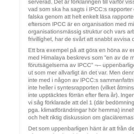
serverad. Det är förklaringen till varför vi
vad som ska ha sagts i IPCC:s rapporter 
falska genom att helt enkelt läsa rapporter
eftersom IPCC är en organisation med m
organisationsmässig struktur och vars a
frivillighet, har de svårt att snabbt avvisa
Ett bra exempel på att göra en höna av en
med Himalaya beskrevs som ”en av de m
förutsägelserna av IPCC” ¬– uppenbarligen 
ut som mer allvarligt än det var. Men den
inte med i någon av IPCC:s sammanfattni
inte heller i syntesrapporten (vilket åtmins
inte upptäcktes förrän efter flera år). In
vi såg förklarade att del 1 (där bedömning
pga. klimatförändringar hör hemma) inne
och helt riktig diskussion om glaciärerna
Det som uppenbarligen hänt är att från de