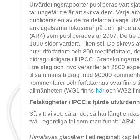
Utvärderingsrapporter publiceras vart sjätt
tar ungefär tre år att skriva dem. Varje a
publicerar en av de tre delarna i varje u
anklagelserna fokuserar på den fjärde ut
(AR4) som publicerades år 2007. De tre 
1000 sidor vardera i liten stil. De skrevs a
huvudförfattare och 800 medförfattare, de
bidragit tidigare till IPCC. Granskningar
i tre steg och involverar fler än 2500 ex
tillsammans bidrog med 90000 kommenta
kommentarer och författarnas svar finns ti
allmänheten (WG1 finns
här
och WG2 fi
Felaktigheter i IPCC:s fjärde utvärder
Så vitt vi vet, så är det så här långt enda
två– egentliga fel som man funnit i AR4:
Himalayas glaciärer:
I ett regionalt kapite