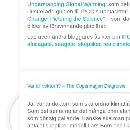
Understanding Global Warming
, som pek
illustrerade guiden till IPCC:s upptäckter”.
Change: Picturing the Science
” – som dä
bilder av försvinnande glaciärer.
Läs även andra bloggares åsikter om
IP
africagate
,
seagate
,
skeptiker
,
realclimat
Var är doktorn? – The Copenhagen Diagnosis
Ja, var är doktorn som ska ordna klimat
Som det ser ut nu är det många charlata
som gör sig gällande. Kanske ska man på e
antalet skeptiker modell Lars Bern och l