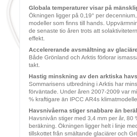
Globala temperaturer visar på mänskli
Ökningen ligger på 0,19° per decennium, h
modeller som finns till hands. Uppvärmnin
de senaste tio åren trots att solaktivitete
effekt.
Accelererande avsmältning av glaciäre
Både Grönland och Arktis förlorar ismass
takt.
Hastig minskning av den arktiska havs
Sommarisens utbredning i Arktis har minsk
förväntade. Under åren 2007-2009 var m
% kraftigare än IPCC AR4s klimatmodelle
Havsnivåerna stiger snabbare än berä
Havsnivån stiger med 3,4 mm per år, 80
beräkning. Ökningen ligger helt i linje m
tillskottet från smältande glaciärer och G