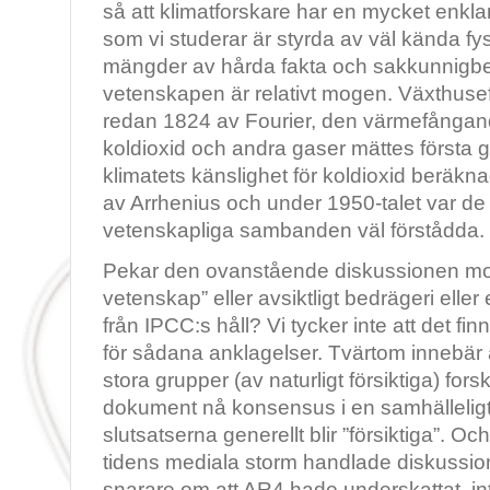
så att klimatforskare har en mycket enkl
som vi studerar är styrda av väl kända fys
mängder av hårda fakta och sakkunnigb
vetenskapen är relativt mogen. Växthuse
redan 1824 av Fourier, den värmefånga
koldioxid och andra gaser mättes första 
klimatets känslighet för koldioxid beräk
av Arrhenius och under 1950-talet var d
vetenskapliga sambanden väl förstådda.
Pekar den ovanstående diskussionen mot 
vetenskap” eller avsiktligt bedrägeri elle
från IPCC:s håll? Vi tycker inte att det fi
för sådana anklagelser. Tvärtom innebär 
stora grupper (av naturligt försiktiga) for
dokument nå konsensus i en samhälleligt s
slutsatserna generellt blir ”försiktiga”. O
tidens mediala storm handlade diskussio
snarare om att AR4 hade underskattat, int