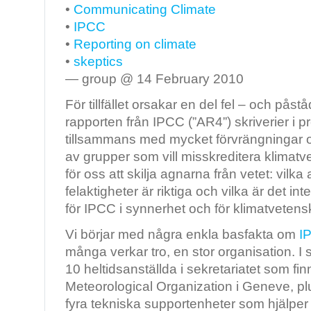
•
Communicating Climate
•
IPCC
•
Reporting on climate
•
skeptics
— group @ 14 February 2010
För tillfället orsakar en del fel – och påst
rapporten från IPCC (”AR4”) skriverier i p
tillsammans med mycket förvrängningar 
av grupper som vill misskreditera klimat
för oss att skilja agnarna från vetet: vil
felaktigheter är riktiga och vilka är det in
för IPCC i synnerhet och för klimatveten
Vi börjar med några enkla basfakta om
I
många verkar tro, en stor organisation. I 
10 heltidsanställda i sekretariatet som fi
Meteorological Organization i Geneve, plu
fyra tekniska supportenheter som hjälper 