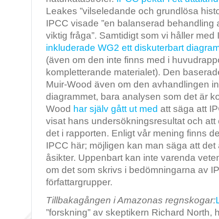
Leakes ”vilseledande och grundlösa histo
IPCC visade ”en balanserad behandling 
viktig fråga”. Samtidigt som vi håller med 
inkluderade WG2 ett diskuterbart diagr
(även om den inte finns med i huvudrappo
kompletterande materialet). Den baserad
Muir-Wood även om den avhandlingen int
diagrammet, bara analysen som det är kon
Wood
har själv gått ut med
att säga att IP
visat hans undersökningsresultat och att de
det i rapporten. Enligt vår mening finns d
IPCC här; möjligen kan man säga att det 
åsikter. Uppenbart kan inte varenda ve
om det som skrivs i bedömningarna av IP
författargrupper.
Tillbakagången i Amazonas regnskogar:
”forskning” av skeptikern Richard North,