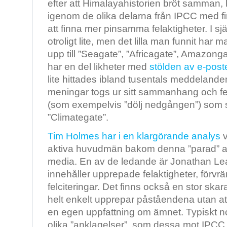
efter att Himalayahistorien bröt samman
igenom de olika delarna från IPCC med 
att finna mer pinsamma felaktigheter. I sjä
otroligt lite, men det lilla man funnit har 
upp till ”Seagate”, ”Africagate”, Amazonga
har en del likheter med
stölden av e-pos
lite hittades ibland tusentals meddeland
meningar togs ur sitt sammanhang och fel
(som exempelvis ”dölj nedgången”) som se
”Climategate”.
Tim Holmes har i en klargörande analys
v
aktiva huvudmän bakom denna ”parad” av
media. En av de ledande är Jonathan Lea
innehåller upprepade felaktigheter, förvr
felciteringar. Det finns också en stor skar
helt enkelt upprepar påståendena utan att t
en egen uppfattning om ämnet. Typiskt n
olika ”anklagelser”, som dessa mot IPCC, 