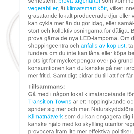
semestern,
prova tågcharter
som kommer 
vegetabilier
, ät
klimatsmart kött
, vilket in
gräsätande lokalt producerade djur eller v
kan cykla mer än du gör idag, eller samå
stort och kollektivlösningarna för dåliga. B
prova gärna de nya LED-lamporna. Om du
shoppingcentra och
anfalls av köplust
, t
fundera om du inte kan låna eller köpa be
plötsligt för mycket pengar över på grun
konsumtionen kan du kanske gå ner i arb
mer fritid. Samtidigt bidrar du till att fler få
Tillsammans:
Gå med i någon lokal klimatarbetande för
Transition Towns
är ett hoppingivande och
sprider sig mer och mer, Naturskyddsföre
Klimatnätverk
som du kan engagera dig i
kanske hjälp med kolskyffling utanför rege
provocera fram lite mer effektiva politik