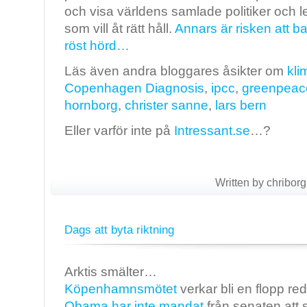
och visa världens samlade politiker och l
som vill åt rätt håll.
Annars är risken att b
röst hörd…
Läs även andra bloggares åsikter om
kli
Copenhagen Diagnosis
,
ipcc
,
greenpeac
hornborg
,
christer sanne
,
lars bern
Eller varför inte på
Intressant.se
…?
Written by chriborg
Dags att byta riktning
Arktis smälter…
Köpenhamnsmötet
verkar bli en flopp red
Obama har inte mandat
från senaten att 