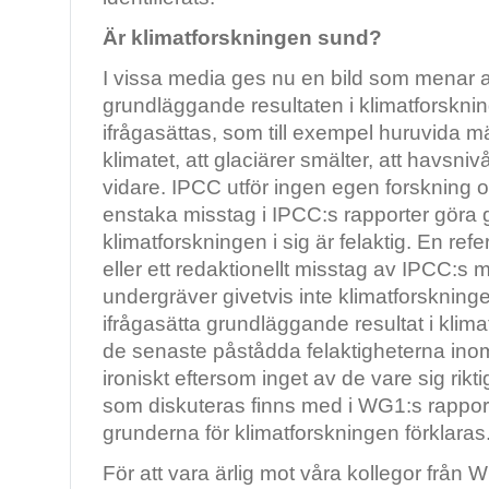
Är klimatforskningen sund?
I vissa media ges nu en bild som menar a
grundläggande resultaten i klimatforskni
ifrågasättas, som till exempel huruvida m
klimatet, att glaciärer smälter, att havsni
vidare. IPCC utför ingen egen forskning o
enstaka misstag i IPCC:s rapporter göra g
klimatforskningen i sig är felaktig. En refer
eller ett redaktionellt misstag av IPCC:s
undergräver givetvis inte klimatforskning
ifrågasätta grundläggande resultat i klim
de senaste påstådda felaktigheterna inom
ironiskt eftersom inget av de vare sig rikt
som diskuteras finns med i WG1:s rappor
grunderna för klimatforskningen förklaras
För att vara ärlig mot våra kollegor frå