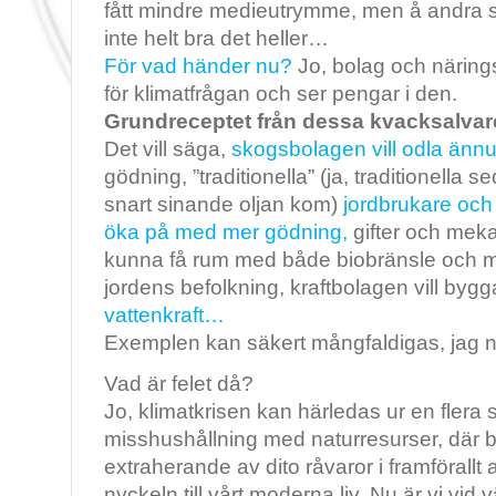
fått mindre medieutrymme, men å andra 
inte helt bra det heller…
För vad händer nu?
Jo, bolag och närings
för klimatfrågan och ser pengar i den.
Grundreceptet från dessa kvacksalvar
Det vill säga,
skogsbolagen vill odla änn
gödning, ”traditionella” (ja, traditionella 
snart sinande oljan kom)
jordbrukare och 
öka på med mer gödning,
gifter och mekan
kunna få rum med både biobränsle och ma
jordens befolkning, kraftbolagen vill byg
vattenkraft…
Exemplen kan säkert mångfaldigas, jag nö
Vad är felet då?
Jo, klimatkrisen kan härledas ur en flera 
misshushållning med naturresurser, där bil
extraherande av dito råvaror i framförallt 
nyckeln till vårt moderna liv. Nu är vi vi