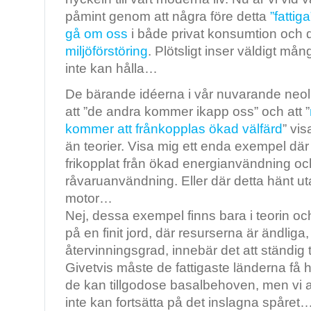
påmint genom att några före detta
”fattig
gå om oss
i både privat konsumtion och
miljöförstöring
. Plötsligt inser väldigt mån
inte kan hålla…
De bärande idéerna i vår nuvarande neol
att ”de andra kommer ikapp oss” och att ”
kommer att frånkopplas ökad välfärd
” vis
än teorier. Visa mig ett enda exempel dä
frikopplat från ökad energianvändning o
råvaruanvändning. Eller där detta hänt ut
motor…
Nej, dessa exempel finns bara i teorin oc
på en finit jord, där resurserna är ändliga
återvinningsgrad, innebär det att ständig ti
Givetvis måste de fattigaste länderna få h
de kan tillgodose basalbehoven, men vi a
inte kan fortsätta på det inslagna spåret… 