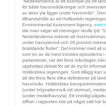
”Nederländerna är ett exempel på ett lan
för både havsnivåökningar och översvämn
av dess yta ligger under havsnivån”. De
tillhandahölls av ett Holländskt regering
Environmental Assesment Agency,
som n
där man säger att meningen skulle lytt: ”
Nederländerna riskerar att översvämmas;
under havsytenivå och 29 procent risker
bräddande floder”. Det kommer med all sä
som en av de mest ironiska episoderna i
parlamentet, när det förra måndagen hån
upphettad debatt för att de tryckt informa
Holländska regeringen. Som tillägg kan s
att det finns flera olika definitioner på l
havsnivån. Holländska transportminister
(under högvattennivå vid stormar), med
(under medelhavsyta). Ett onödigt påpek
siffran i rapporten inte på något sätt har