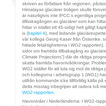
skriven av författare från regionen, påstod
Himalayas glaciärer troligen skulle försvi
är naturligtvis inte IPCC:s egentliga pro
tillbakagången av glaciärer som kan hittas
hittar vi istället ett 45-sidigt helt giltigt k
is (
kapitel 4
), med ledande glaciärexperte
vår kollega Georg Kaser från Österrike, 
hittade felaktigheterna i WG2 rapporten). 
sidor om framtida tillbakagång av glaciär
Climate Projections”) där de riktiga prog
skatta framtida havsnivåökningar. Problemet
WG2 istället för att luta sig mot de rikti
och kollegorna i arbetsgrupp 1 (WG1) har
utifrån kommande icke tillförlitlig källa på ett
detta misstag inbegriper att radera två 
WG2-rapporten
.
Havsnivåer i Nederländerna:
I WG2-rappo