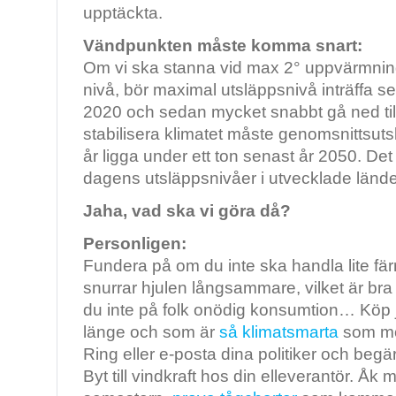
upptäckta.
Vändpunkten måste komma snart:
Om vi ska stanna vid max 2° uppvärmning j
nivå, bör maximal utsläppsnivå inträffa 
2020 och sedan mycket snabbt gå ned till 
stabilisera klimatet måste genomsnittsut
år ligga under ett ton senast år 2050. De
dagens utsläppsnivåer i utvecklade lände
Jaha, vad ska vi göra då?
Personligen:
Fundera på om du inte ska handla lite färre
snurrar hjulen långsammare, vilket är bra f
du inte på folk onödig konsumtion… Köp 
länge och som är
så klimatsmarta
som möj
Ring eller e-posta dina politiker och begä
Byt till vindkraft hos din elleverantör. Åk me