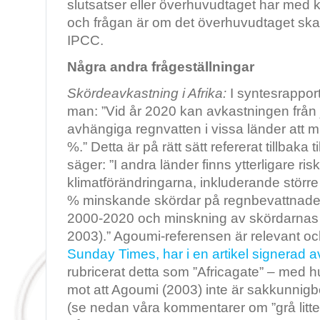
slutsatser eller överhuvudtaget har med 
och frågan är om det överhuvudtaget ska 
IPCC.
Några andra frågeställningar
Skördeavkastning i Afrika:
I syntesrappor
man: ”Vid år 2020 kan avkastningen från
avhängiga regnvatten i vissa länder att m
%.” Detta är på rätt sätt refererat tillbaka 
säger: ”I andra länder finns ytterligare ri
klimatförändringarna, inkluderande större 
% minskande skördar på regnbevattnade
2000-2020 och minskning av skördarnas 
2003).” Agoumi-referensen är relevant och
Sunday Times, har i en artikel signerad
rubricerat detta som ”Africagate” – med hu
mot att Agoumi (2003) inte är sakkunnig
(se nedan våra kommentarer om ”grå litter