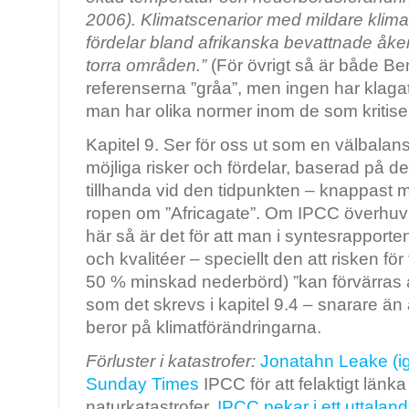
2006). Klimatscenarior med mildare klimat 
fördelar bland afrikanska bevattnade åker
torra områden.”
(För övrigt så är både B
referenserna ”gråa”, men ingen har klagat
man har olika normer inom de som kritis
Kapitel 9. Ser för oss ut som en välbala
möjliga risker och fördelar, baserad på d
tillhanda vid den tidpunkten – knappast ma
ropen om ”Africagate”. Om IPCC överhuvu
här så är det för att man i syntesrapporte
och kvalitéer – speciellt den att risken fö
50 % minskad nederbörd) ”kan förvärras 
som det skrevs i kapitel 9.4 – snarare än 
beror på klimatförändringarna.
Förluster i katastrofer:
Jonatahn Leake (i
Sunday Times
IPCC för att felaktigt länka
naturkatastrofer.
IPCC pekar i ett uttalan