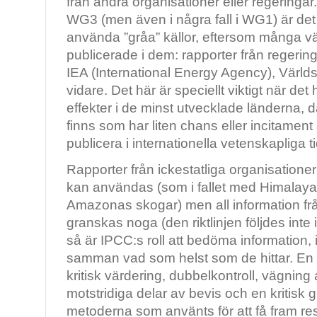
från andra organisationer eller regeringar
WG3 (men även i några fall i WG1) är det
använda ”gråa” källor, eftersom många vä
publicerade i dem: rapporter från regering
IEA (International Energy Agency), Vär
vidare. Det här är speciellt viktigt när de
effekter i de minst utvecklade länderna, 
finns som har liten chans eller incitament 
publicera i internationella vetenskapliga tid
Rapporter från ickestatliga organisatio
kan användas (som i fallet med Himalaya
Amazonas skogar) men all information fr
granskas noga (den riktlinjen följdes inte i f
så är IPCC:s roll att bedöma information, in
samman vad som helst som de hittar. En
kritisk värdering, dubbelkontroll, vägnin
motstridiga delar av bevis och en kritisk
metoderna som använts för att få fram resu