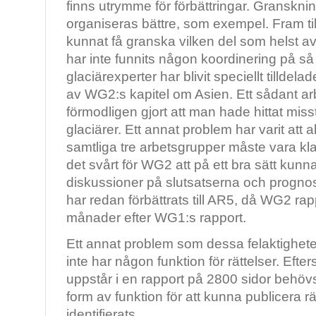
finns utrymme för förbättringar. Granskn
organiseras bättre, som exempel. Fram ti
kunnat få granska vilken del som helst a
har inte funnits någon koordinering på så
glaciärexperter har blivit speciellt tilldela
av WG2:s kapitel om Asien. Ett sådant ar
förmodligen gjort att man hade hittat mi
glaciärer. Ett annat problem har varit att a
samtliga tre arbetsgrupper måste vara klara
det svårt för WG2 att på ett bra sätt kun
diskussioner på slutsatserna och progno
har redan förbättrats till AR5, då WG2 rap
månader efter WG1:s rapport.
Ett annat problem som dessa felaktigheter
inte har någon funktion för rättelser. Eft
uppstår i en rapport på 2800 sidor behö
form av funktion för att kunna publicera rä
identifierats.