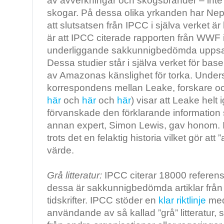
av avverkningar och skogsbränder – inte
skogar. På dessa olika yrkanden har Ne
att slutsatsen från IPCC i själva verket ä
är att IPCC citerade rapporten från WWF is
underliggande sakkunnigbedömda uppsats
Dessa studier står i själva verket för ba
av Amazonas känslighet för torka. Under
korrespondens mellan Leake, forskare o
här
och
här
och
här
) visar att Leake helt 
förvanskade den förklarande informatio
annan expert, Simon Lewis, gav honom. I
trots det en felaktig historia vilket gör att 
värde.
Grå litteratur:
IPCC citerar 18000 referense
dessa är sakkunnigbedömda artiklar från
tidskrifter. IPCC stöder en
klar riktlinje
med 
användande av så kallad ”grå” litteratur, 