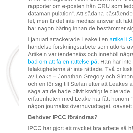
rapporter om e-posten från CRU som ledde
datamanipulation”. Att sådana påståenden 
fel, men är det inte medias ansvar att fa
har någon bäring innan de bestämmer sig
I januari attackerade Leake i en
artikel i
händelse forskningsarbete som utförts av 
Artikeln var tendensiös och innehöll någr
bad om att få en rättelse på
. Han har int
felaktigheterna är inte rättade. Två britti
av Leake – Jonathan Gregory och Simon 
och en för sig till Stefan efter att Leakes ar
säga att de hade blivit kraftigt felciterad
erfarenheten med Leake har fått honom ”
någon journalist överhuvudtaget, oavsett
Behöver IPCC förändras?
IPCC har gjort ett mycket bra arbete så h