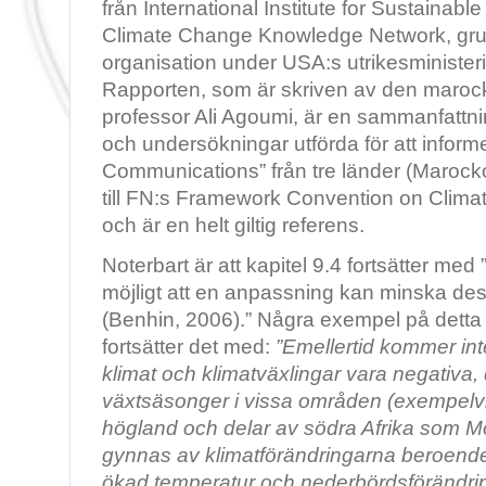
från International Institute for Sustaina
Climate Change Knowledge Network, grun
organisation under USA:s utrikesministe
Rapporten, som är skriven av den maroc
professor Ali Agoumi, är en sammanfattni
och undersökningar utförda för att informer
Communications” från tre länder (Marocko
till FN:s Framework Convention on Cli
och är en helt giltig referens.
Noterbart är att kapitel 9.4 fortsätter med
möjligt att en anpassning kan minska des
(Benhin, 2006).” Några exempel på detta 
fortsätter det med:
”Emellertid kommer inte
klimat och klimatväxlingar vara negativa,
växtsäsonger i vissa områden (exempelvi
högland och delar av södra Afrika som 
gynnas av klimatförändringarna beroend
ökad temperatur och nederbördsförändring