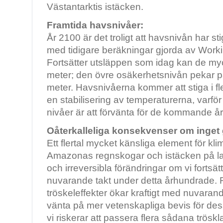
Västantarktis istäcken.
Framtida havsnivåer:
År 2100 är det troligt att havsnivån har stig
med tidigare beräkningar gjorda av Wor
Fortsätter utsläppen som idag kan de myc
meter; den övre osäkerhetsnivån pekar p
meter. Havsnivåerna kommer att stiga i fl
en stabilisering av temperaturerna, varför
nivåer är att förvänta för de kommande 
Oåterkalleliga konsekvenser om inget 
Ett flertal mycket känsliga element för k
Amazonas regnskogar och istäcken på lan
och irreversibla förändringar om vi fortsä
nuvarande takt under detta århundrade. 
tröskeleffekter ökar kraftigt med nuvarand
vänta på mer vetenskapliga bevis för de
vi riskerar att passera flera sådana tröskl