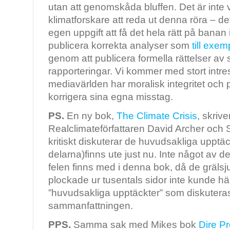
utan att genomskåda bluffen. Det är inte 
klimatforskare att reda ut denna röra – d
egen uppgift att få det hela rätt på banan
publicera korrekta analyser som
till exe
genom att publicera formella rättelser av
rapporteringar. Vi kommer med stort intre
mediavärlden har moralisk integritet och 
korrigera sina egna misstag.
PS.
En ny bok,
The Climate Crisis
, skriv
Realclimateförfattaren David Archer och
kritiskt diskuterar de huvudsakliga upptäc
delarna)finns ute just nu. Inte något av de
felen finns med i denna bok, då de gräls
plockade ur tusentals sidor inte kunde hän
”huvudsakliga upptäckter” som diskuteras
sammanfattningen.
PPS.
Samma sak med Mikes bok
Dire Pr