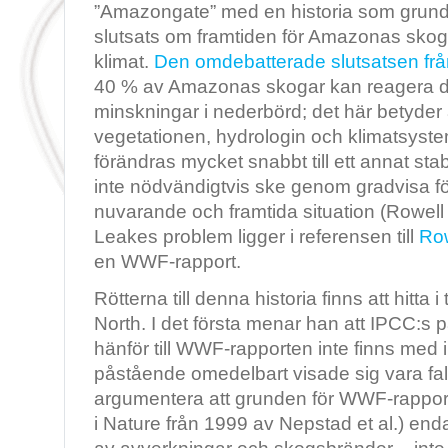
”Amazongate” med en historia som grun
slutsats om framtiden för Amazonas skoga
klimat.
Den omdebatterade slutsatsen fr
40 % av Amazonas skogar kan reagera d
minskningar i nederbörd; det här betyder 
vegetationen, hydrologin och klimatsyst
förändras mycket snabbt till ett annat stabi
inte nödvändigtvis ske genom gradvisa f
nuvarande och framtida situation (Rowell
Leakes problem ligger i referensen till
Ro
en WWF-rapport.
Rötterna till denna historia finns att hitta i
North. I det första menar han att IPCC:s
hänför till WWF-rapporten inte finns med 
påstående omedelbart visade sig vara fal
argumentera att grunden för WWF-rapporte
i Nature från 1999 av Nepstad et al.) end