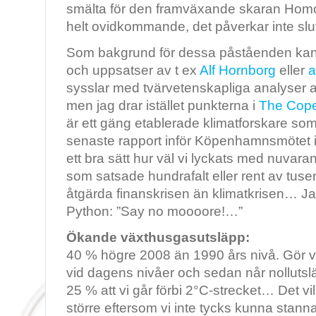
smälta för den framväxande skaran Ho
helt ovidkommande, det påverkar inte slu
Som bakgrund för dessa påståenden kan ma
och uppsatser av t ex
Alf Hornborg
eller
a
sysslar med tvärvetenskapliga analyser av
men jag drar istället punkterna i
The Cope
är ett gäng etablerade klimatforskare so
senaste rapport inför Köpenhamnsmötet i
ett bra sätt hur väl vi lyckats med nuvara
som satsade hundrafalt eller rent av tuse
åtgärda finanskrisen än klimatkrisen… 
Python: ”Say no moooore!…”
Ökande växthusgasutsläpp:
40 % högre 2008 än 1990 års nivå. Gör vi
vid dagens nivåer och sedan når nollutslä
25 % att vi går förbi 2°C-strecket… Det vil
större eftersom vi inte tycks kunna stan