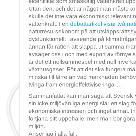
elcertifikat som småskalig vattenkraft upp 
Utan den, och det är något man måste arb
skulle det inte vara ekonomiskt relevant
vattenkraft. I en
debattartikel visar två n
naturresursekonom på att utsläppsrättss
dysfunktionellt i avseende på klimatfråg
annan får rätten att släppa ut samma män
avsäger oss i och med export av förnyelse
är det ett nollsummespel med noll inver
växthusgaser. För att det ska fungera må
minska till färre än vad marknaden behöv
tvinga fram energieffektiviseringar…
Sammanfattat kan man säga att Svensk V
sin icke miljövänliga energi slår ett sla
ekonomiska intressen och inget annat. Inge
förtjäna sitt uppehälle, men man bör göra 
miljön.
Anser jag i alla fall.