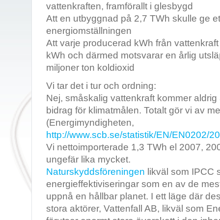
vattenkraften, framförallt i glesbygd
Att en utbyggnad på 2,7 TWh skulle ge ett
energiomställningen
Att varje producerad kWh från vattenkraft
kWh och därmed motsvarar en årlig utsl
miljoner ton koldioxid
Vi tar det i tur och ordning:
Nej, småskalig vattenkraft kommer aldrig 
bidrag för klimatmålen. Totalt gör vi av
(Energimyndigheten,
http://www.scb.se/statistik/EN/EN020
Vi nettoimporterade 1,3 TWh el 2007, 20
ungefär lika mycket.
Naturskyddsföreningen
likväl som IPCC 
energieffektiviseringar som en av de mest 
uppnå en hållbar planet. I ett läge där d
stora aktörer, Vattenfall AB, likväl som 