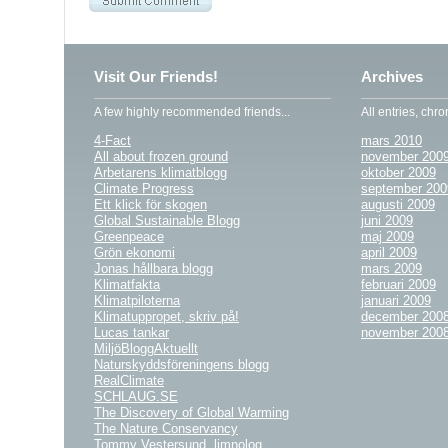
Visit Our Friends!
Archives
A few highly recommended friends...
All entries, chro
4-Fact
mars 2010
All about frozen ground
november 200
Arbetarens klimatblogg
oktober 2009
Climate Progress
september 200
Ett klick för skogen
augusti 2009
Global Sustainable Blogg
juni 2009
Greenpeace
maj 2009
Grön ekonomi
april 2009
Jonas hållbara blogg
mars 2009
Klimatfakta
februari 2009
Klimatpiloterna
januari 2009
Klimatuppropet, skriv på!
december 200
Lucas tankar
november 200
MiljöBloggAktuellt
Naturskyddsföreningens blogg
RealClimate
SCHLAUG.SE
The Discovery of Global Warming
The Nature Conservancy
Tommy Vestersund, limnolog