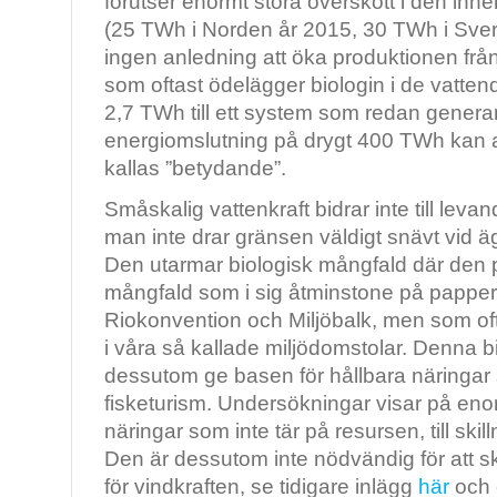
förutser enormt stora överskott i den in
(25 TWh i Norden år 2015, 30 TWh i Sveri
ingen anledning att öka produktionen från
som oftast ödelägger biologin i de vatten
2,7 TWh till ett system som redan generar
energiomslutning på drygt 400 TWh kan al
kallas ”betydande”.
Småskalig vattenkraft bidrar inte till lev
man inte drar gränsen väldigt snävt vid äga
Den utarmar biologisk mångfald där den p
mångfald som i sig åtminstone på pappere
Riokonvention och Miljöbalk, men som o
i våra så kallade miljödomstolar. Denna 
dessutom ge basen för hållbara näringa
fisketurism. Undersökningar visar på eno
näringar som inte tär på resursen, till skil
Den är dessutom inte nödvändig för att s
för vindkraften, se tidigare inlägg
här
och 