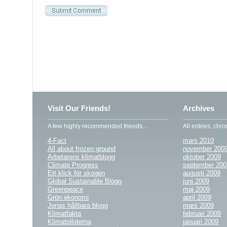
Visit Our Friends!
Archives
A few highly recommended friends...
All entries, chro
4-Fact
mars 2010
All about frozen ground
november 200
Arbetarens klimatblogg
oktober 2009
Climate Progress
september 200
Ett klick för skogen
augusti 2009
Global Sustainable Blogg
juni 2009
Greenpeace
maj 2009
Grön ekonomi
april 2009
Jonas hållbara blogg
mars 2009
Klimatfakta
februari 2009
Klimatpiloterna
januari 2009