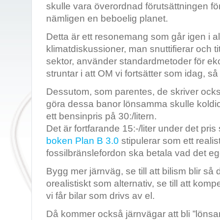
skulle vara överordnad förutsättningen för
nämligen en beboelig planet.
Detta är ett resonemang som går igen i all
klimatdiskussioner, man snuttifierar och ti
sektor, använder standardmetoder för e
struntar i att OM vi fortsätter som idag, s
Dessutom, som parentes, de skriver ocks
göra dessa banor lönsamma skulle kold
ett bensinpris på 30:/litern.
Det är fortfarande 15:-/liter under det pri
boken Plan B 3.0
stipulerar som ett realis
fossilbränslefordon ska betala vad det e
Bygg mer järnväg, se till att bilism blir så dy
orealistiskt som alternativ, se till att ko
vi får bilar som drivs av el.
Då kommer också järnvägar att bli ”lön