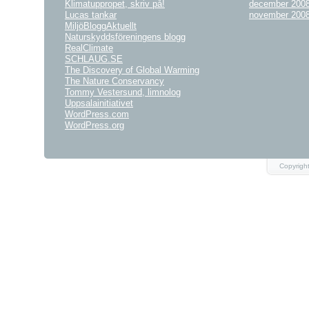
Klimatuppropet, skriv på!
december 200
Lucas tankar
november 200
MiljöBloggAktuellt
Naturskyddsföreningens blogg
RealClimate
SCHLAUG.SE
The Discovery of Global Warming
The Nature Conservancy
Tommy Vestersund, limnolog
Uppsalainitiativet
WordPress.com
WordPress.org
Copyright